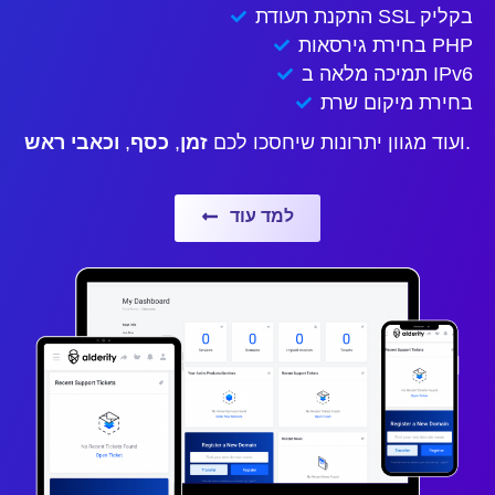
התקנת תעודת SSL בקליק
בחירת גירסאות PHP
תמיכה מלאה ב IPv6
בחירת מיקום שרת
.
ועוד מגוון יתרונות שיחסכו לכם
זמן
,
כסף
,
וכאבי ראש
למד עוד